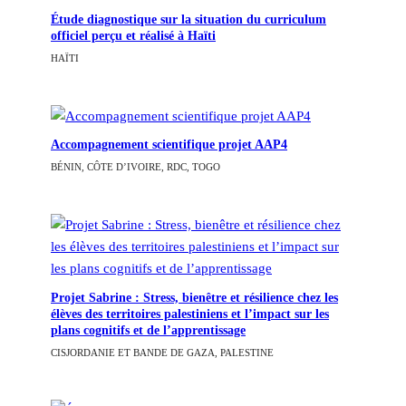
Étude diagnostique sur la situation du curriculum
officiel perçu et réalisé à Haïti
HAÏTI
Accompagnement scientifique projet AAP4
BÉNIN, CÔTE D’IVOIRE, RDC, TOGO
Projet Sabrine : Stress, bienêtre et résilience chez les
élèves des territoires palestiniens et l’impact sur les
plans cognitifs et de l’apprentissage
CISJORDANIE ET BANDE DE GAZA, PALESTINE