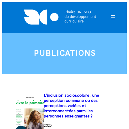
Aller
au
contenu
PUBLICATIONS
L’inclusion socioscolaire : une
perception commune ou des
perceptions variées et
interconnectées parmi les
personnes enseignantes ?
2025