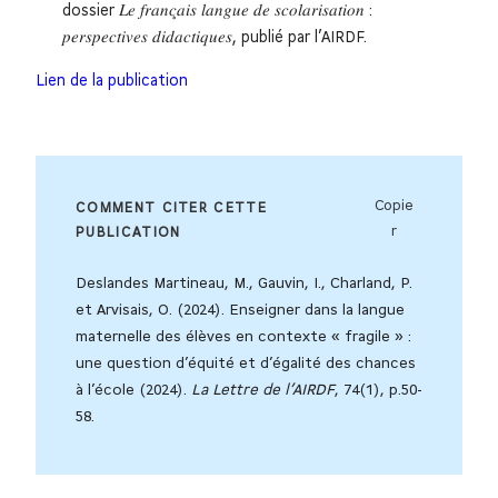
dossier 𝐿𝑒 𝑓𝑟𝑎𝑛𝑐̧𝑎𝑖𝑠 𝑙𝑎𝑛𝑔𝑢𝑒 𝑑𝑒 𝑠𝑐𝑜𝑙𝑎𝑟𝑖𝑠𝑎𝑡𝑖𝑜𝑛 :
𝑝𝑒𝑟𝑠𝑝𝑒𝑐𝑡𝑖𝑣𝑒𝑠 𝑑𝑖𝑑𝑎𝑐𝑡𝑖𝑞𝑢𝑒𝑠, publié par l’AIRDF.
Lien de la publication
Copie
COMMENT CITER CETTE
r
PUBLICATION
Deslandes Martineau, M., Gauvin, I., Charland, P.
et Arvisais, O. (2024). Enseigner dans la langue
maternelle des élèves en contexte « fragile » :
une question d’équité et d’égalité des chances
à l’école (2024).
La Lettre de l’AIRDF
, 74(1), p.50-
58.